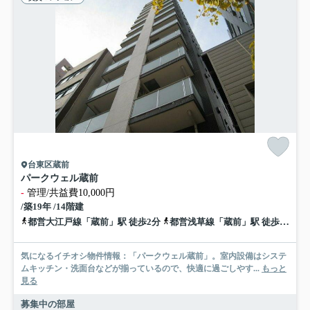
台東区蔵前
パークウェル蔵前
-
管理/共益費10,000円
/築19年 /14階建
都営大江戸線「蔵前」駅 徒歩2分
都営浅草線「蔵前」駅 徒歩2分
気になるイチオシ物件情報：「パークウェル蔵前」。室内設備はシステ
ムキッチン・洗面台などが揃っているので、快適に過ごしやす...
もっと
見る
募集中の部屋