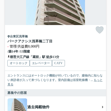
台東区浅草橋
パークアクシス浅草橋二丁目
-
管理/共益費8,000円
/築14年 /13階建
都営大江戸線「蔵前」駅 徒歩13分
オートロック
エレベーター
CATV
エントランスにはオートロック機能が付いているので、建物内に知らな
い来訪者が入って来づらくなります。室内設備は浴室乾燥機・...
もっと
見る
募集中の部屋
過去掲載物件