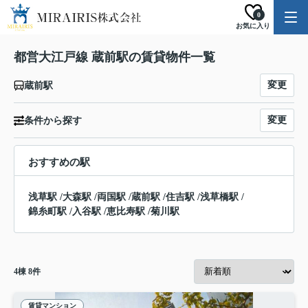
0
お気に入り
都営大江戸線 蔵前駅の賃貸物件一覧
変更
蔵前駅
変更
条件から探す
おすすめの駅
浅草駅
/
大森駅
/
両国駅
/
蔵前駅
/
住吉駅
/
浅草橋駅
/
錦糸町駅
/
入谷駅
/
恵比寿駅
/
菊川駅
4
棟
8
件
賃貸マンション