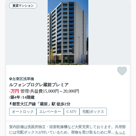
賃貸マンション
台東区浅草橋
ルフォンプログレ蔵前プレミア
-万円
管理/共益費15,000円～20,000円
/築4年 /14階建
都営大江戸線「蔵前」駅 徒歩2分
オートロック
エレベーター
CATV
宅配ボックス
室内設備は洗面所独立・浴室乾燥機など大変充実しております。共用部
には宅配ボックスが付いているため、荷物を受け取るために早...
もっと