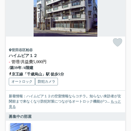
世田谷区粕谷
ハイムピア１２
-
管理/共益費5,000円
/築39年 /4階建
京王線「千歳烏山」駅 徒歩5分
オートロック
防犯カメラ
新着情報：ハイムピア１２の空室情報ならコチラ。知らない来訪者が玄
関前まで来なくなり防犯対策につながるオートロック機能がつ...
もっと
見る
募集中の部屋