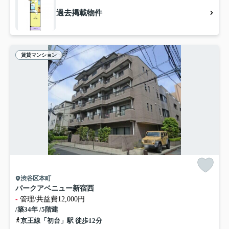
過去掲載物件
賃貸マンション
渋谷区本町
パークアベニュー新宿西
-
管理/共益費12,000円
/築34年 /5階建
京王線「初台」駅 徒歩12分