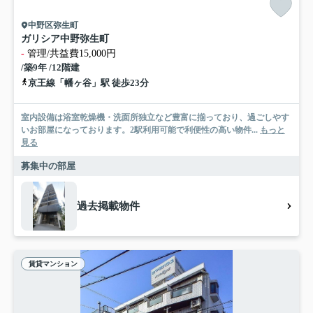
中野区弥生町
ガリシア中野弥生町
-
管理/共益費15,000円
/築9年 /12階建
京王線「幡ヶ谷」駅 徒歩23分
室内設備は浴室乾燥機・洗面所独立など豊富に揃っており、過ごしやす
いお部屋になっております。2駅利用可能で利便性の高い物件...
もっと
見る
募集中の部屋
過去掲載物件
賃貸マンション