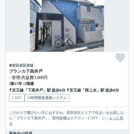
世田谷区赤堤
ブランカ下高井戸
-
管理/共益費3,000円
/築37年 /2階建
京王線「下高井戸」駅 徒歩6分
京王線「桜上水」駅 徒歩8分
CATV
24時間緊急通報システム
こだわりで選びたい方におすすめ。世田谷区エリアで住まいをお探しな
ら「ブランカ下高井戸」。室内設備はエアコン・CATV・シ...
もっと見
る
募集中の部屋