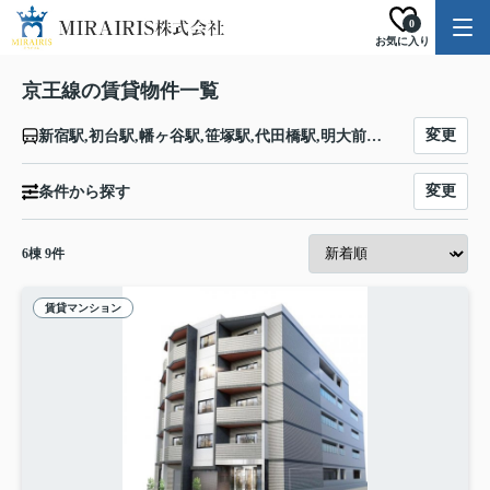
0
お気に入り
京王線の賃貸物件一覧
変更
新宿駅,初台駅,幡ヶ谷駅,笹塚駅,代田橋駅,明大前駅,下高井戸駅,桜上水駅,上北沢駅,八幡山駅,芦花公園駅,千歳烏山駅,仙川駅,つつじヶ丘駅,柴崎駅,国領駅,布田駅,調布駅,西調布駅,飛田給駅,武蔵野台駅,多磨霊園駅,東府中駅,府中競馬正門前駅,府中駅,分倍河原駅,中河原駅,聖蹟桜ヶ丘駅,百草園駅,高幡不動駅,多摩動物公園駅,南平駅,平山城址公園駅,長沼駅,北野駅,京王八王子駅
変更
条件から探す
6
棟
9
件
賃貸マンション