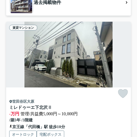
過去掲載物件
賃貸マンション
世田谷区大原
ミレドゥーエ下北沢Ⅱ
-万円
管理/共益費5,000円～10,000円
/築5年 /3階建
京王線「代田橋」駅 徒歩10分
オートロック
宅配ボックス