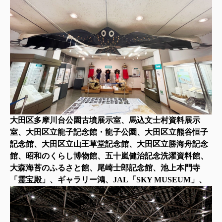
大田区多摩川台公園古墳展示室、馬込文士村資料展示
室、大田区立龍子記念館・龍子公園、大田区立熊谷恒子
記念館、大田区立山王草堂記念館、大田区立勝海舟記念
館、昭和のくらし博物館、五十嵐健治記念洗濯資料館、
大森海苔のふるさと館、尾崎士郎記念館、池上本門寺
「霊宝殿」、ギャラリー鴻、JAL「SKY MUSEUM」、