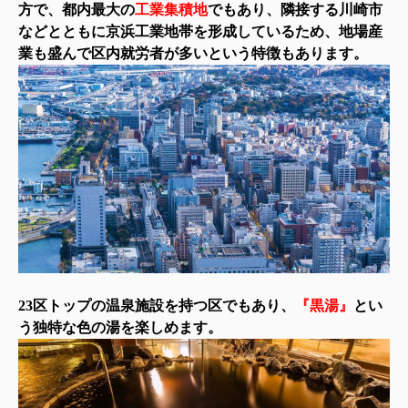
方で、都内最大の
工業集積地
でもあり、隣接する川崎市
などとともに京浜工業地帯を形成しているため、地場産
業も盛んで区内就労者が多いという特徴もあります。
23区トップの温泉施設を持つ区でもあり、
『黒湯』
とい
う独特な色の湯を楽しめます。