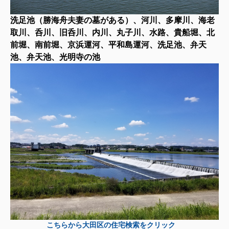
洗足池（勝海舟夫妻の墓がある）、河川、多摩川、海老
取川、呑川、旧呑川、内川、丸子川、水路、貴船堀、北
前堀、南前堀、京浜運河、平和島運河、洗足池、弁天
池、弁天池、光明寺の池
こちらから大田区の住宅検索をクリック