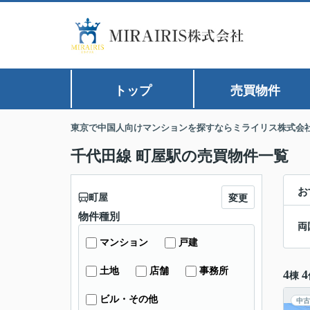
トップ
売買物件
東京で中国人向けマンションを探すならミライリス株式会
千代田線 町屋駅の売買物件一覧
お
町屋
変更
物件種別
両
マンション
戸建
土地
店舗
事務所
4
4
棟
ビル・その他
中古