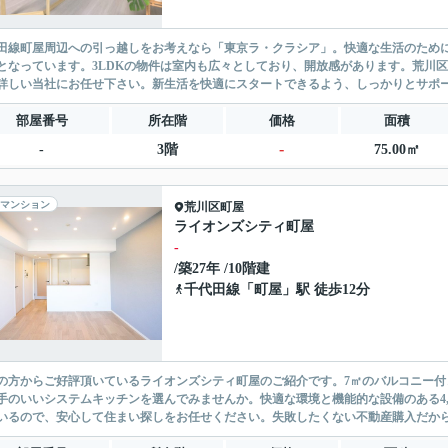
田線町屋周辺への引っ越しをお考えなら「東京ラ・クラシア」。快適な生活のために
となっています。3LDKの物件は室内も広々としており、開放感があります。荒川
詳しい当社にお任せ下さい。新生活を快適にスタートできるよう、しっかりとサポ
部屋番号
所在階
価格
面積
-
-
3階
75.00㎡
マンション
荒川区
町屋
ライオンズシティ町屋
-
/築27年 /10階建
千代田線
「
町屋
」駅 徒歩12分
の方からご好評頂いているライオンズシティ町屋のご紹介です。7㎡のバルコニー
手のいいシステムキッチンを選んでみませんか。快適な環境と機能的な設備のある4,
いるので、安心して住まい探しをお任せください。失敗したくない不動産購入だからこ