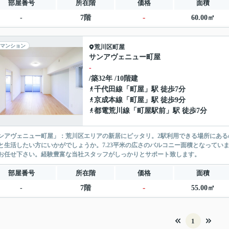
部屋番号
所在階
価格
面積
-
-
7階
60.00㎡
マンション
荒川区
町屋
サンアヴェニュー町屋
-
/築32年 /10階建
千代田線
「
町屋
」駅 徒歩7分
京成本線
「
町屋
」駅 徒歩9分
都電荒川線
「
町屋駅前
」駅 徒歩7分
ンアヴェニュー町屋」：荒川区エリアの新居にピッタリ。2駅利用できる場所にある
と生活したい方にいかがでしょうか。7.23平米の広さのバルコニー面積となってい
お任せ下さい。経験豊富な当社スタッフがしっかりとサポート致します。
部屋番号
所在階
価格
面積
-
-
7階
55.00㎡
1