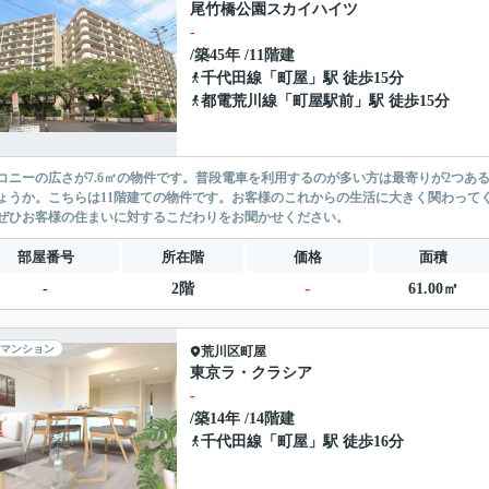
尾竹橋公園スカイハイツ
-
/築45年 /11階建
千代田線
「
町屋
」駅 徒歩15分
都電荒川線
「
町屋駅前
」駅 徒歩15分
コニーの広さが7.6㎡の物件です。普段電車を利用するのが多い方は最寄りが2つある
ょうか。こちらは11階建ての物件です。お客様のこれからの生活に大きく関わって
ぜひお客様の住まいに対するこだわりをお聞かせください。
部屋番号
所在階
価格
面積
-
-
2階
61.00㎡
マンション
荒川区
町屋
東京ラ・クラシア
-
/築14年 /14階建
千代田線
「
町屋
」駅 徒歩16分