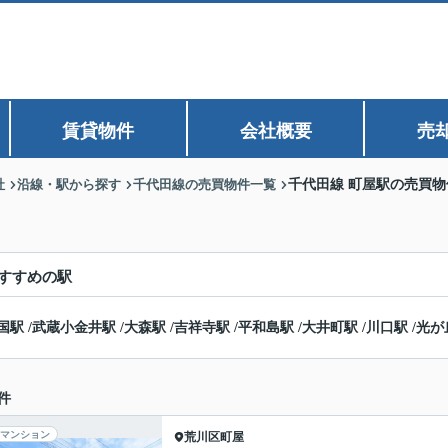
賃貸物件
会社概要
売
社
沿線・駅から探す
千代田線の売買物件一覧
千代田線 町屋駅の売買物
すすめの駅
国駅
/
武蔵小金井駅
/
大森駅
/
吉祥寺駅
/
平和島駅
/
大井町駅
/
川口駅
/
光が
件
マンション
荒川区
町屋