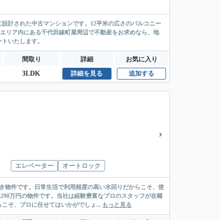
設計された中古マンションです。12平米の広さのバルコニー
区エリア内にある千代田線町屋周辺で不動産をお求めなら、地
ートいたします。
間取り
詳細
お気に入り
3LDK
詳細を見る
追加する
エレベーター
オートロック
付き物件です。日常生活で利用頻度の高い水回りだからこそ、使
290万円の物件です。当社は経験豊富なプロのスタッフが在籍
そ、プロに任せてはいかがでしょ...
もっと見る