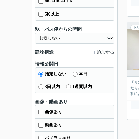
4K/4DK/4LDK
5K以上
中古
駅・バス停からの時間
建物構造
追加する
情報公開日
指定しない
本日
「サ
3日以内
1週間以内
たり
社に
画像・動画あり
画像あり
動画あり
パノラマあり