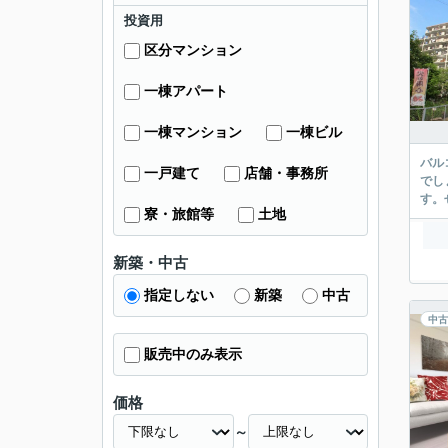
投資用
区分マンション
一棟アパート
一棟マンション
一棟ビル
バル
一戸建て
店舗・事務所
でし
す。
寮・旅館等
土地
新築・中古
指定しない
新築
中古
中古
販売中のみ表示
価格
～