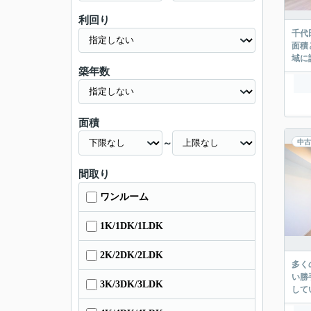
利回り
千代
面積
域に
築年数
面積
～
中古
間取り
ワンルーム
1K/1DK/1LDK
2K/2DK/2LDK
多く
い勝
3K/3DK/3LDK
して