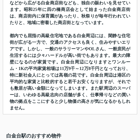
などから広がる白金商店街なども、独自の賑わいを見せてい
ます。昭和25年に四の橋商店会として始まった白金商店街
は、商店街内に保育園があったり、秋祭りが毎年行われてい
たりと、地域に密着した商店街となっています。
都内でも屈指の高級住宅地である白金周辺には、閑静な住宅
街が広がる一方で、交通のアクセスも良く、住みやすいエリ
アです。しかし、一般のサラリーマンやOLさん、一般庶民が
生活するには少々ハードルが高い街でもあります。最大の障
壁になるのが家賃です。白金台周辺になりますとワンルー
ム・1Kの平均家賃相場は11万9千～12万8千円となっており、
特に新社会人にとっては高嶺の花です。白金台周辺は港区の
平均的な家賃と比較的すると若干お安くなりますが、それで
も敷居が高い金額になってしまいます。また駅周辺のスーパ
ーは、いわゆる高級志向の店舗が多く、仕事帰りなどの買い
物の拠点をここにすると少し物価の高さが気になるかもしれ
ません。
白金台駅のおすすめ物件