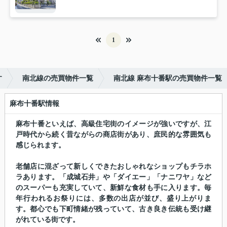
1
す
南北線の売買物件一覧
南北線 麻布十番駅の売買物件一覧
麻布十番駅情報
麻布十番といえば、高級住宅街のイメージが強いですが、江
戸時代から続く昔ながらの商店街があり、庶民的な雰囲気も
感じられます。
老舗店に混ざって新しくできたおしゃれなショップもチラホ
ラあります。「成城石井」や「ダイエー」「ナニワヤ」など
のスーパーも充実していて、新鮮な食材も手に入ります。毎
年行われるお祭りには、多数の出店が並び、盛り上がりま
す。都心でも下町情緒が残っていて、古き良き伝統も受け継
がれている街です。