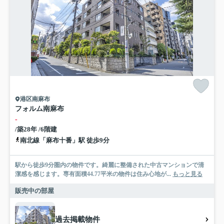
港区南麻布
フォルム南麻布
-
/築28年 /6階建
南北線「麻布十番」駅 徒歩9分
駅から徒歩9分圏内の物件です。綺麗に整備された中古マンションで清
潔感を感じます。専有面積44.77平米の物件は住み心地が...
もっと見る
販売中の部屋
過去掲載物件