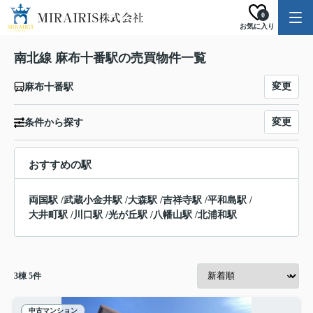
0
お気に入り
南北線 麻布十番駅の売買物件一覧
変更
麻布十番駅
変更
条件から探す
おすすめの駅
両国駅
/
武蔵小金井駅
/
大森駅
/
吉祥寺駅
/
平和島駅
/
大井町駅
/
川口駅
/
光が丘駅
/
八幡山駅
/
北浦和駅
3
棟
5
件
中古マンション