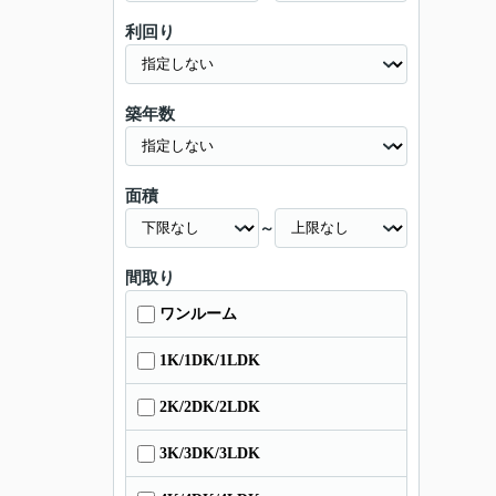
利回り
築年数
面積
～
間取り
ワンルーム
1K/1DK/1LDK
2K/2DK/2LDK
3K/3DK/3LDK