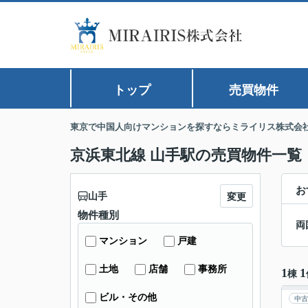
トップ
売買物件
東京で中国人向けマンションを探すならミライリス株式会
京浜東北線 山手駅の売買物件一覧
お
山手
変更
物件種別
両
マンション
戸建
土地
店舗
事務所
1
1
棟
ビル・その他
中古