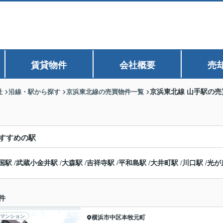
賃貸物件
会社概要
売
社
沿線・駅から探す
京浜東北線の売買物件一覧
京浜東北線 山手駅の
すすめの駅
国駅
/
武蔵小金井駅
/
大森駅
/
吉祥寺駅
/
平和島駅
/
大井町駅
/
川口駅
/
光が
件
マンション
横浜市中区
本牧元町