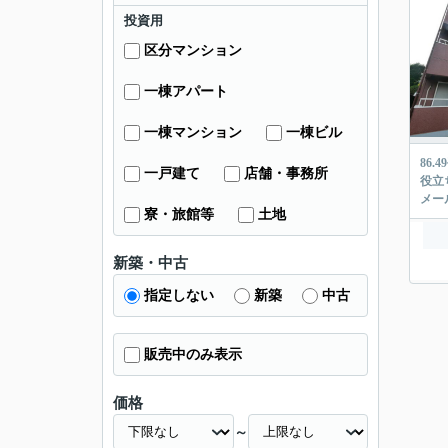
投資用
区分マンション
一棟アパート
一棟マンション
一棟ビル
86
一戸建て
店舗・事務所
役立
メー
寮・旅館等
土地
新築・中古
指定しない
新築
中古
販売中のみ表示
価格
～