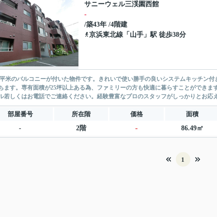
サニーウェル三渓園西館
-
/築43年 /4階建
京浜東北線
「
山手
」駅 徒歩38分
.49平米のバルコニーが付いた物件です。きれいで使い勝手の良いシステムキッチン
ちます。専有面積が25坪以上ある為、ファミリーの方も快適に暮らすことができま
ル若しくはお電話でご連絡ください。経験豊富なプロのスタッフがしっかりとお応
部屋番号
所在階
価格
面積
-
-
2階
86.49㎡
1