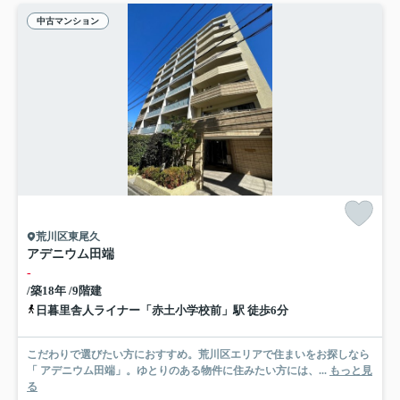
中古マンション
荒川区東尾久
アデニウム田端
-
/築18年 /9階建
日暮里舎人ライナー「赤土小学校前」駅 徒歩6分
こだわりで選びたい方におすすめ。荒川区エリアで住まいをお探しなら
「 アデニウム田端」。ゆとりのある物件に住みたい方には、...
もっと見
る