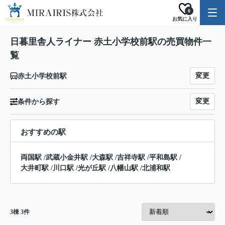
0
お気に入り
日暮里舎人ライナー 赤土小学校前駅の売買物件一
覧
変更
赤土小学校前駅
変更
条件から探す
おすすめの駅
両国駅
/
武蔵小金井駅
/
大森駅
/
吉祥寺駅
/
平和島駅
/
大井町駅
/
川口駅
/
光が丘駅
/
八幡山駅
/
北浦和駅
3
棟
3
件