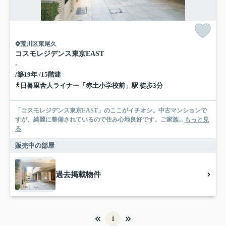
荒川区東尾久
コスモレジデンス東京EAST
-
/築19年 /15階建
日暮里舎人ライナー「赤土小学校前」駅 徒歩3分
「コスモレジデンス東京EAST」のここがイチオシ。中古マンションで
すが、綺麗に整備されているので住み心地良好です。ご家族...
もっと見
る
販売中の部屋
過去掲載物件
1