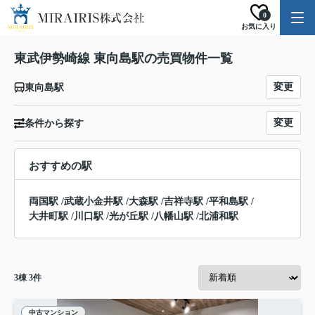
0
お気に入り
東武伊勢崎線 東向島駅の売買物件一覧
変更
東向島駅
変更
条件から探す
おすすめの駅
両国駅
/
武蔵小金井駅
/
大森駅
/
吉祥寺駅
/
平和島駅
/
大井町駅
/
川口駅
/
光が丘駅
/
八幡山駅
/
北浦和駅
3
棟
3
件
中古マンション