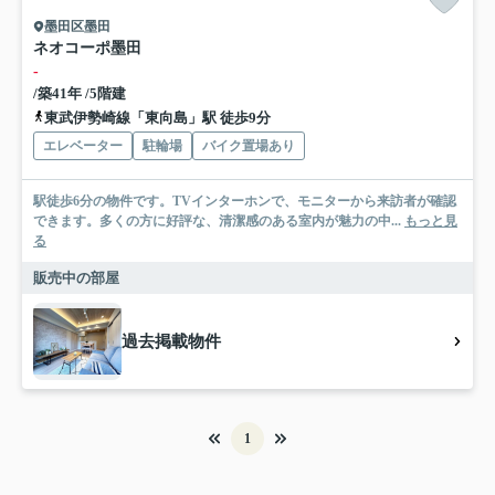
墨田区墨田
ネオコーポ墨田
-
/築41年 /5階建
東武伊勢崎線「東向島」駅 徒歩9分
エレベーター
駐輪場
バイク置場あり
駅徒歩6分の物件です。TVインターホンで、モニターから来訪者が確認
できます。多くの方に好評な、清潔感のある室内が魅力の中...
もっと見
る
販売中の部屋
過去掲載物件
1