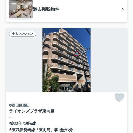
過去掲載物件
中古マンション
墨田区墨田
ライオンズプラザ東向島
-
/築33年 /10階建
東武伊勢崎線「東向島」駅 徒歩3分