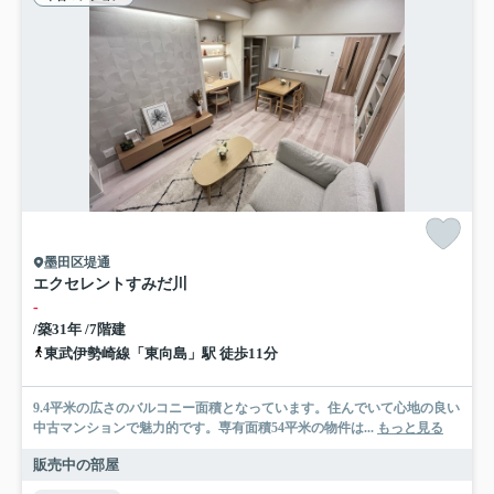
墨田区堤通
エクセレントすみだ川
-
/築31年 /7階建
東武伊勢崎線「東向島」駅 徒歩11分
9.4平米の広さのバルコニー面積となっています。住んでいて心地の良い
中古マンションで魅力的です。専有面積54平米の物件は...
もっと見る
販売中の部屋