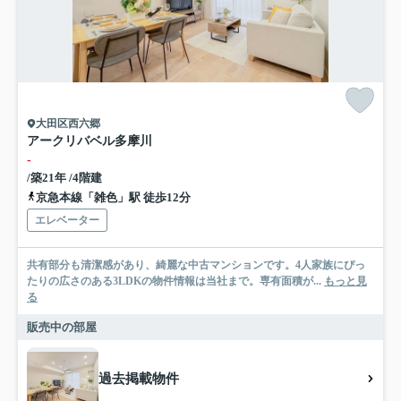
大田区西六郷
アークリバベル多摩川
-
/築21年 /4階建
京急本線「雑色」駅 徒歩12分
エレベーター
共有部分も清潔感があり、綺麗な中古マンションです。4人家族にぴっ
たりの広さのある3LDKの物件情報は当社まで。専有面積が...
もっと見
る
販売中の部屋
過去掲載物件