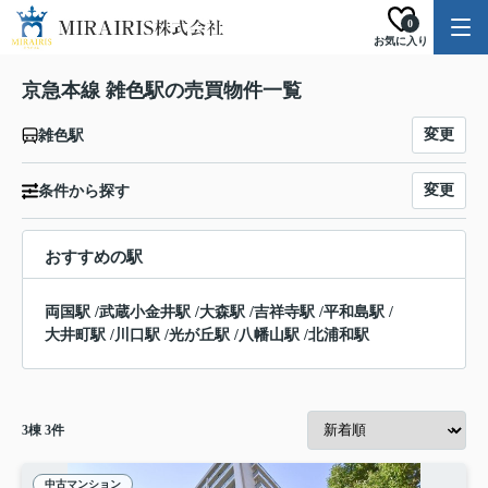
0
お気に入り
京急本線 雑色駅の売買物件一覧
変更
雑色駅
変更
条件から探す
おすすめの駅
両国駅
/
武蔵小金井駅
/
大森駅
/
吉祥寺駅
/
平和島駅
/
大井町駅
/
川口駅
/
光が丘駅
/
八幡山駅
/
北浦和駅
3
棟
3
件
中古マンション