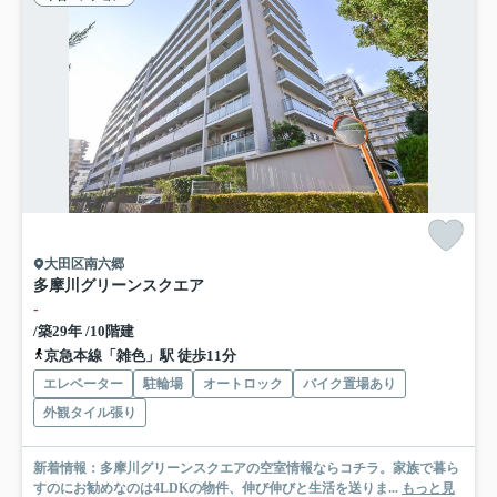
大田区南六郷
多摩川グリーンスクエア
-
/築29年 /10階建
京急本線「雑色」駅 徒歩11分
エレベーター
駐輪場
オートロック
バイク置場あり
外観タイル張り
新着情報：多摩川グリーンスクエアの空室情報ならコチラ。家族で暮ら
すのにお勧めなのは4LDKの物件、伸び伸びと生活を送りま...
もっと見