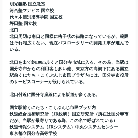
明光義塾 国立教室
河合塾マナビス 国立校
代々木個別指導学院 国立校
坪田塾 国立校
北口
北口周辺は南口と同様に格子状の街路になっているが、範囲
はそれ程広くない。現在バスロータリーの開発工事が進んで
いる。
北口を出て約100m歩くと国分寺市域に入る。その為、当駅は
国分寺市からの利用客も多い他、東京方の高架下にある国立
駅前くにたち・こくぶんじ市民プラザ内には、国分寺市役所
のサービスコーナーが設けられている。
北口付近に国分寺崖線による坂道が多くある。
国立駅前くにたち・こくぶんじ市民プラザ内
鉄道総合技術研究所（JR総研）国立研究所（所在は国分寺市
だが、当駅が最寄りである為、この名で呼ばれている）
鉄道情報システム（JRシステム）中央システムセンター
東京都立国分寺高等学校