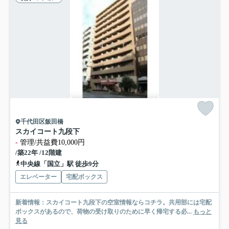
千代田区飯田橋
スカイコート九段下
-
管理/共益費10,000円
/築22年 /12階建
中央線「国立」駅 徒歩9分
エレベーター
宅配ボックス
新着情報：スカイコート九段下の空室情報ならコチラ。共用部には宅配
ボックスがあるので、荷物の受け取りのために早く帰宅する必...
もっと
見る