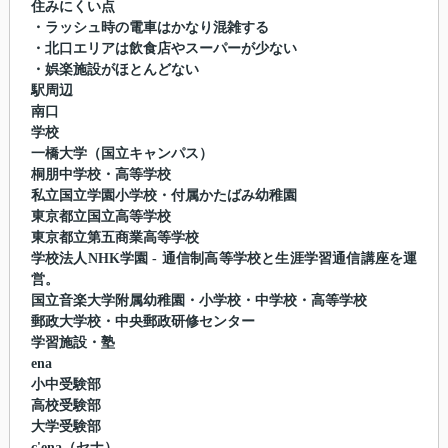
住みにくい点
・ラッシュ時の電車はかなり混雑する
・北口エリアは飲食店やスーパーが少ない
・娯楽施設がほとんどない
駅周辺
南口
学校
一橋大学（国立キャンパス）
桐朋中学校・高等学校
私立国立学園小学校・付属かたばみ幼稚園
東京都立国立高等学校
東京都立第五商業高等学校
学校法人NHK学園 ‐ 通信制高等学校と生涯学習通信講座を運
営。
国立音楽大学附属幼稚園・小学校・中学校・高等学校
郵政大学校・中央郵政研修センター
学習施設・塾
ena
小中受験部
高校受験部
大学受験部
c'ena（セナ）