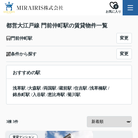
0
お気に入り
都営大江戸線 門前仲町駅の賃貸物件一覧
変更
門前仲町駅
変更
条件から探す
おすすめの駅
浅草駅
/
大森駅
/
両国駅
/
蔵前駅
/
住吉駅
/
浅草橋駅
/
錦糸町駅
/
入谷駅
/
恵比寿駅
/
菊川駅
3
棟
3
件
賃貸マンション