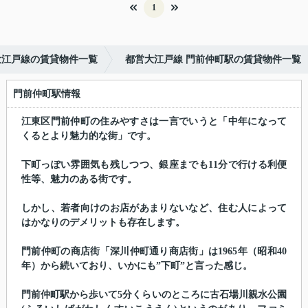
1
大江戸線の賃貸物件一覧
都営大江戸線 門前仲町駅の賃貸物件一覧
門前仲町駅情報
江東区門前仲町の住みやすさは一言でいうと「中年になって
くるとより魅力的な街」です。
下町っぽい雰囲気も残しつつ、銀座までも11分で行ける利便
性等、魅力のある街です。
しかし、若者向けのお店があまりないなど、住む人によって
はかなりのデメリットも存在します。
門前仲町の商店街「深川仲町通り商店街」は1965年（昭和40
年）から続いており、いかにも”下町”と言った感じ。
門前仲町駅から歩いて5分くらいのところに古石場川親水公園