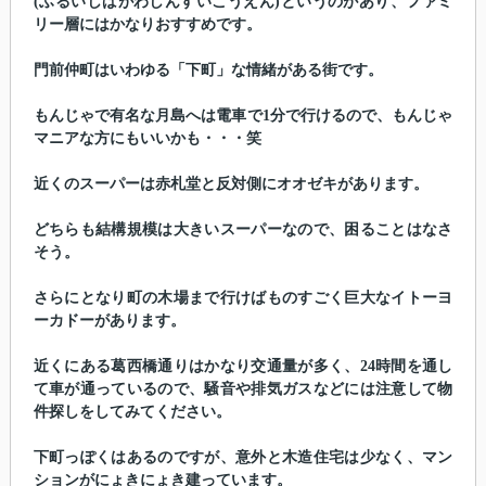
(ふるいしばがわしんすいこうえん)というのがあり、ファミ
リー層にはかなりおすすめです。
門前仲町はいわゆる「下町」な情緒がある街です。
もんじゃで有名な月島へは電車で1分で行けるので、もんじゃ
マニアな方にもいいかも・・・笑
近くのスーパーは赤札堂と反対側にオオゼキがあります。
どちらも結構規模は大きいスーパーなので、困ることはなさ
そう。
さらにとなり町の木場まで行けばものすごく巨大なイトーヨ
ーカドーがあります。
近くにある葛西橋通りはかなり交通量が多く、24時間を通し
て車が通っているので、騒音や排気ガスなどには注意して物
件探しをしてみてください。
下町っぽくはあるのですが、意外と木造住宅は少なく、マン
ションがにょきにょき建っています。