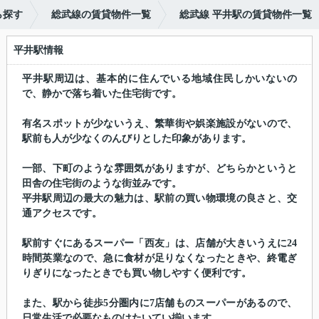
ら探す
総武線の賃貸物件一覧
総武線 平井駅の賃貸物件一覧
平井駅情報
平井駅周辺は、基本的に住んでいる地域住民しかいないの
で、静かで落ち着いた住宅街です。
有名スポットが少ないうえ、繁華街や娯楽施設がないので、
駅前も人が少なくのんびりとした印象があります。
一部、下町のような雰囲気がありますが、どちらかというと
田舎の住宅街のような街並みです。
平井駅周辺の最大の魅力は、駅前の買い物環境の良さと、交
通アクセスです。
駅前すぐにあるスーパー「西友」は、店舗が大きいうえに24
時間英業なので、急に食材が足りなくなったときや、終電ぎ
りぎりになったときでも買い物しやすく便利です。
また、駅から徒歩5分圏内に7店舗ものスーパーがあるので、
日常生活で必要なものはたいてい揃います。