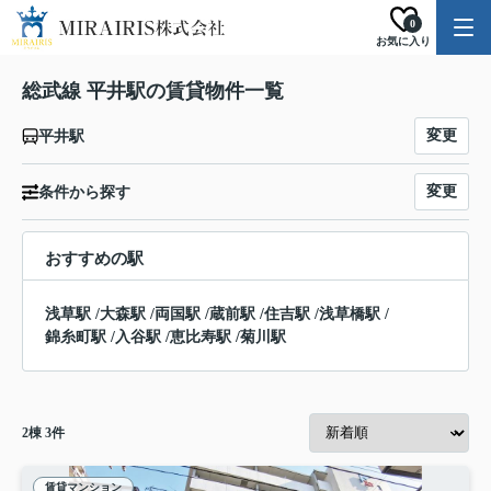
0
お気に入り
総武線 平井駅の賃貸物件一覧
変更
平井駅
変更
条件から探す
おすすめの駅
浅草駅
/
大森駅
/
両国駅
/
蔵前駅
/
住吉駅
/
浅草橋駅
/
錦糸町駅
/
入谷駅
/
恵比寿駅
/
菊川駅
2
棟
3
件
賃貸マンション