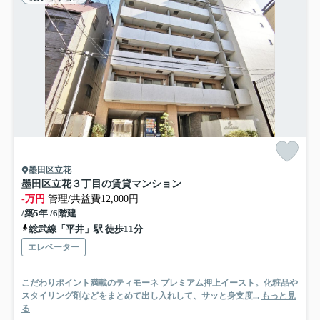
墨田区立花
墨田区立花３丁目の賃貸マンション
-万円
管理/共益費12,000円
/築5年 /6階建
総武線「平井」駅 徒歩11分
エレベーター
こだわりポイント満載のティモーネ プレミアム押上イースト。化粧品や
スタイリング剤などをまとめて出し入れして、サッと身支度...
もっと見
る